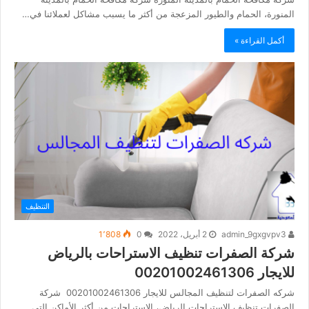
المنورة، الحمام والطيور المزعجة من أكثر ما يسبب مشاكل لعملائنا في…
أكمل القراءة »
التنظيف
admin_9gxgvpv3
2 أبريل، 2022
0
1٬808
شركة الصفرات تنظيف الاستراحات بالرياض
للايجار 00201002461306
شركه الصفرات لتنظيف المجالس للايجار 00201002461306 شركة
الصفرات تنظيف الاستراحات الرياض، الاستراحات من أكثر الأماكن التي