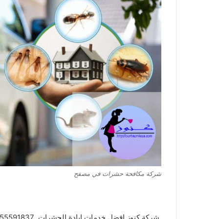
شركة مكافحة حشرات في مصفح
شركة كنوز افضل خدمات ابادة الحشرات 0555591837