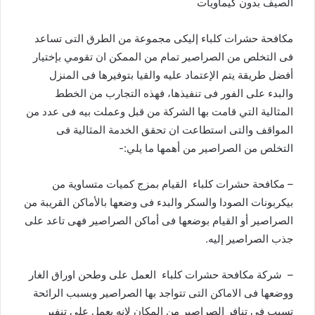
الصيف بدون كيماويات
مكافحة حشرات كلباء إليكى مجموعة من الطرق التى تساعد
فى التخلص من الصراصير تمام من الممكن ان تقومي بإختيار
أفضل طريقة يتم الإعتماد عليه والقيا بتوفيرها فى المنزل
والبدء على الفور فى تنفيذها، فهذه التجارب من الخطط
المثالية التي قامت بها الشركة من قبل وعملت بيه فى عدد من
المواقف والتى استطاعت ان تحقق الخدمة المثالية فى
التخلص من الصراصير من أهمها ما يلي:-
–
مكافحة حشرات كلباء
القيام بمزج كميات متساوية من
بيكربونات الصودا والسكر والبدء فى وضعها بالأماكن القريبة من
الصراصير أو القيام بوضعها فى أماكن الصراصير فهى تاعد على
جذب الصراصير إليه.
–
شركة مكافحة حشرات كلباء
العمل على وطحن اوراق الغار
ووضعها فى الاماكن التى تتواجد بها الصراصير وبسبب الرائحة
تسبب فى تنافر الصراصير من المكان لانه يعمل على تنفير